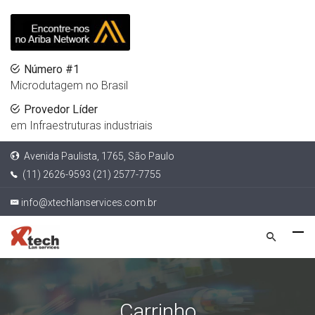
Número #1
Microdutagem no Brasil
Provedor Líder
em Infraestruturas industriais
Avenida Paulista, 1765, São Paulo
(11) 2626-9593 (21) 2577-7755
info@xtechlanservices.com.br
Carrinho