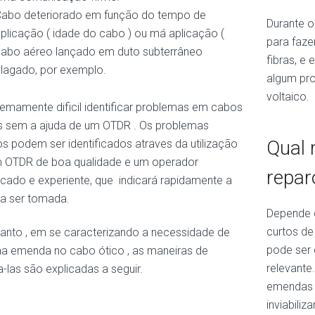
abo deteriorado em função do tempo de
Durante o
plicação ( idade do cabo ) ou má aplicação (
para faze
abo aéreo lançado em duto subterrâneo
fibras, e
lagado, por exemplo.​
algum pr
voltaico.
remamente dificil identificar problemas em cabos
s sem a ajuda de um OTDR . Os problemas
Qual 
os podem ser identificados atraves da utilização
 OTDR de boa qualidade e um operador
repar
ficado e experiente, que indicará rapidamente a
a ser tomada.
Depende d
curtos de
tanto , em se caracterizando a necessidade de
pode ser 
a emenda no cabo ótico , as maneiras de
relevante
a-las são explicadas a seguir.
emendas p
inviabili