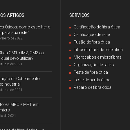
MOS ARTIGOS
SERVIÇOS
es Óticos: como escolher o
Certificação de fibra ótica
 para sua rede?
Certificação de rede
evereiro de 2022
Fusão de fibra ótica
Infraestrutura de rede ótica
 Ótica OM1, OM2, OM3 ou
Microcabos e microfibras
qual devo utilizar?
utubro de 2021
Organização de racks
Teste de fibra ótica
ficação de Cabeamento
Teste de perda ótica
et Industrial
Reparo de fibra ótica
utubro de 2021
tores MPO e MPT em
nters
io de 2021