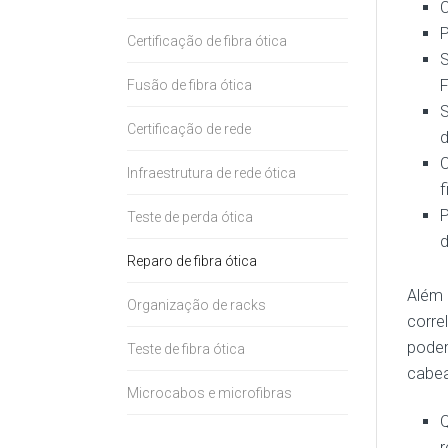
C
P
Certificação de fibra ótica
S
F
Fusão de fibra ótica
S
Certificação de rede
d
C
Infraestrutura de rede ótica
f
P
Teste de perda ótica
d
Reparo de fibra ótica
Além 
Organização de racks
corre
podem
Teste de fibra ótica
cabea
Microcabos e microfibras
Q
r