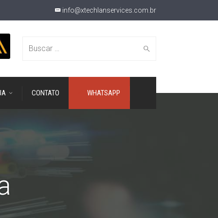
info@xtechlanservices.com.br
Buscar
JA
CONTATO
WHATSAPP
por:
a