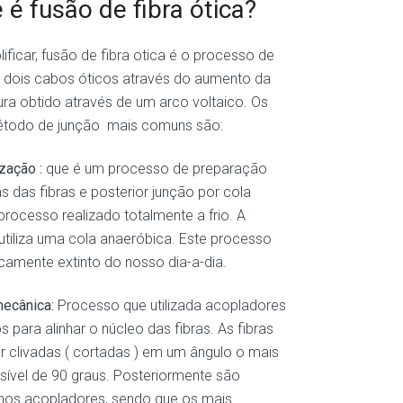
 é fusão de fibra ótica?
lificar, fusão de fibra otica é o processo de
 dois cabos óticos através do aumento da
ra obtido através de um arco voltaico. Os
étodo de junção mais comuns são:
zação :
que é um processo de preparação
s das fibras e posterior junção por cola
 processo realizado totalmente a frio. A
tiliza uma cola anaeróbica. Este processo
icamente extinto do nosso dia-a-dia.
ecânica:
Processo que utilizada acopladores
 para alinhar o núcleo das fibras. As fibras
 clivadas ( cortadas ) em um ângulo o mais
sível de 90 graus. Posteriormente são
 nos acopladores, sendo que os mais