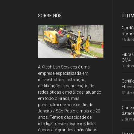
SOBRE NÓS
ÚLTI
Cordõ
melhor
16 de f
Fibra
OM4 – 
31 de o
A Xtech Lan Services é uma
empresa especializada em
infraestrutura, instalação,
Certi
certificação e manutenção de
Ethern
redes óticas e metálicas, atuando
31 de o
em todo o Brasil, mas
principalmente no eixo Rio de
Conec
Janeiro / São Paulo a mais de 20
datace
anos. Temos capacidade de
2 de ma
interligar desde pequenos links
óticos até grandes anéis óticos