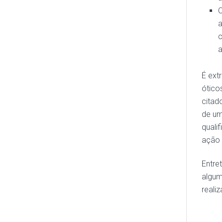
C
a
c
a
É ext
ótico
citad
de um
quali
ação 
Entre
algum
realiz