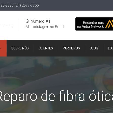
626-9593 (21) 2577-7755
Número #1
ndustriais
Microdutagem no Brasil
SOBRE NÓS
CLIENTES
PARCEIROS
BLOG
LO
Reparo de fibra ótic