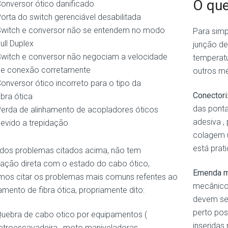
O que
onversor ótico danificado
orta do switch gerenciável desabilitada
witch e conversor não se entendem no modo
Para simp
ull Duplex
junção de
witch e conversor não negociam a velocidade
temperatu
e conexão corretamente
outros m
onversor ótico incorreto para o tipo da
Conectori
ibra ótica
das ponta
erda de alinhamento de acopladores óticos
adesiva ,
evido a trepidação​
colagem u
está prat
dos problemas citados acima, não tem
lação direta com o estado do cabo ótico,
Emenda m
os citar os problemas mais comuns refentes ao
mecânicos
mento de fibra ótica, propriamente dito:
devem ser
perto pos
uebra de cabo otico por equipamentos (
inseridas
etroescavadeira , moto maniveladoras ,