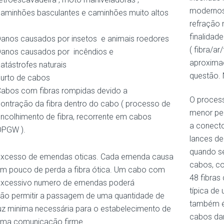
modernos
aminhões basculantes e caminhões muito altos
refração 
.
finalidad
anos causados por insetos e animais roedores
( fibra/a
anos causados por incêndios e
aproximaç
atástrofes naturais
questão. 
urto de cabos
abos com fibras rompidas devido a
O process
ontração da fibra dentro do cabo ( processo de
menor per
ncolhimento de fibra, recorrente em cabos
a conecto
OPGW ).
lances de
quando se
xcesso de emendas oticas. Cada emenda causa
cabos, c
m pouco de perda a fibra ótica. Um cabo com
48 fibras
excessivo numero de emendas poderá
típica de
ão permitir a passagem de uma quantidade de
também é
uz minima necessária para o estabelecimento de
cabos dan
ma comunicação firme.