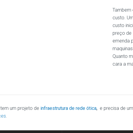
Tambem ex
custo. U
custo inic
preço de
emenda po
maquinas 
Quanto ma
cara a ma
tem um projeto de
infraestrutura de rede ótica
,
e precisa de u
ces
.