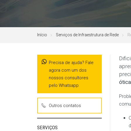
Início
Serviços de Infraestrutura de Rede
R
Difi
Precisa de ajuda? Fale
apre
agora com um dos
prec
nossos consultores
ótica
pelo Whatsapp
Probl
comun
Outros contatos
C
d
SERVIÇOS