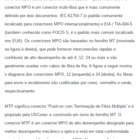
conector MPO é um conector multi-fibra que é mais comumente
definido por dois documentos: IEC-61754-7 (o padrão comumente
localizado para conectores MPO internacionalmente) e EIA / TIA-604-5
(também conhecido como FOCIS 5, é o padrão mais comum localizado
nos EUA). Os conectores MPO são baseados no ferrolho MT (mostrada
na figura à direita), que pode fornecer interconexões rápidas e
confiáveis ​​de alto desempenho de até 4, 12, 24 ou mais e são
geralmente usadas com cabos de fibra de fita. A figura a seguir mostra
o diagrama dos conectores MPO, 12 (esquerda) e 24 (direita). As fibras
para envio e recebimento são codificadas por cores, vermelho e verde,
respectivamente.
MTP significa conector “Push-on com Terminação de Fibra Múltipla” e é
projetado pela USConec e construído em torno do ferrolho MT. O
conector MTP é um conector MPO de alto desempenho designado para
melhor desempenho mecânico e óptico e está em total conformidade