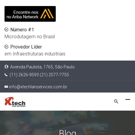
Número #1
Microdutagem no Brasil
Provedor Líder
em Infraestruturas industriais
Avenida Paulista, 1765, São Paulo
(11) 2626-9593 (21) 2577-7755
info@xtechlanservices.com.br
Blog