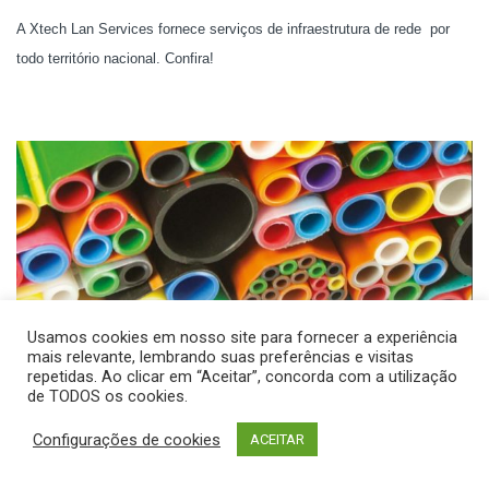
A Xtech Lan Services fornece serviços de infraestrutura de rede por
todo território nacional. Confira!
Usamos cookies em nosso site para fornecer a experiência
mais relevante, lembrando suas preferências e visitas
Microcabos de fibra óptica – o passado,
repetidas. Ao clicar em “Aceitar”, concorda com a utilização
de TODOS os cookies.
presente e futuro
Configurações de cookies
ACEITAR
2 de maio de 2021