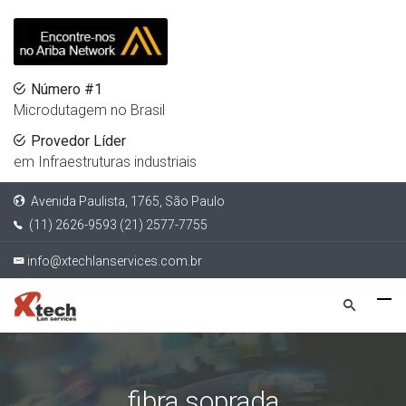
Número #1
Microdutagem no Brasil
Provedor Líder
em Infraestruturas industriais
Avenida Paulista, 1765, São Paulo
(11) 2626-9593 (21) 2577-7755
info@xtechlanservices.com.br
fibra soprada