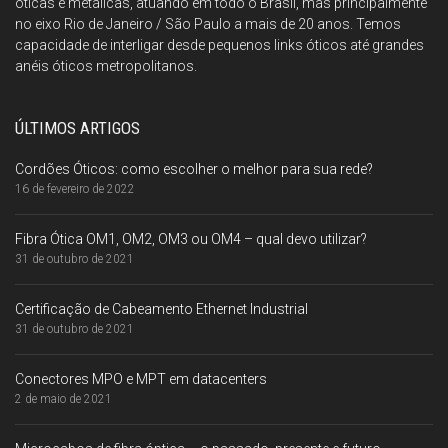
óticas e metálicas, atuando em todo o Brasil, mas principalmente
no eixo Rio de Janeiro / São Paulo a mais de 20 anos. Temos
capacidade de interligar desde pequenos links óticos até grandes
anéis óticos metropolitanos.
ÚLTIMOS ARTIGOS
Cordões Óticos: como escolher o melhor para sua rede?
16 de fevereiro de 2022
Fibra Ótica OM1, OM2, OM3 ou OM4 – qual devo utilizar?
31 de outubro de 2021
Certificação de Cabeamento Ethernet Industrial
31 de outubro de 2021
Conectores MPO e MPT em datacenters
2 de maio de 2021