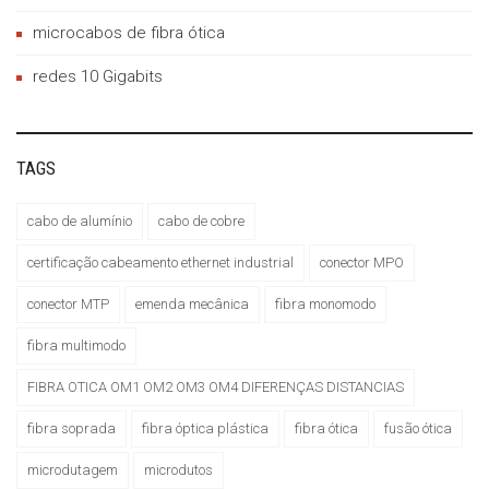
microcabos de fibra ótica
redes 10 Gigabits
TAGS
cabo de alumínio
cabo de cobre
certificação cabeamento ethernet industrial
conector MPO
conector MTP
emenda mecânica
fibra monomodo
fibra multimodo
FIBRA OTICA OM1 OM2 OM3 OM4 DIFERENÇAS DISTANCIAS
fibra soprada
fibra óptica plástica
fibra ótica
fusão ótica
microdutagem
microdutos