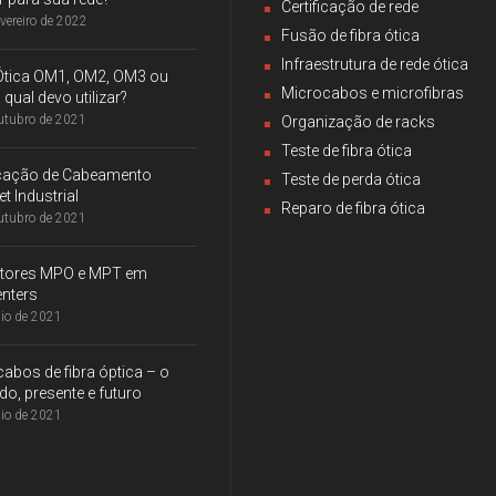
Certificação de rede
evereiro de 2022
Fusão de fibra ótica
Infraestrutura de rede ótica
 Ótica OM1, OM2, OM3 ou
Microcabos e microfibras
qual devo utilizar?
utubro de 2021
Organização de racks
Teste de fibra ótica
ficação de Cabeamento
Teste de perda ótica
et Industrial
Reparo de fibra ótica
utubro de 2021
tores MPO e MPT em
nters
io de 2021
abos de fibra óptica – o
o, presente e futuro
io de 2021