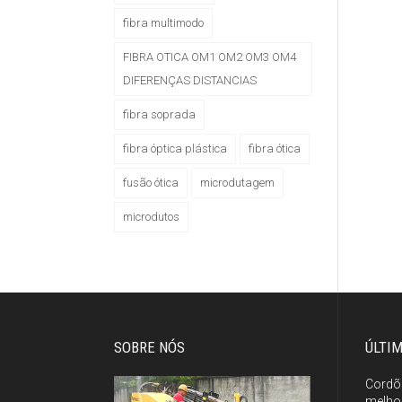
fibra multimodo
FIBRA OTICA OM1 OM2 OM3 OM4
DIFERENÇAS DISTANCIAS
fibra soprada
fibra óptica plástica
fibra ótica
fusão ótica
microdutagem
microdutos
SOBRE NÓS
ÚLTI
Cordõ
melhor