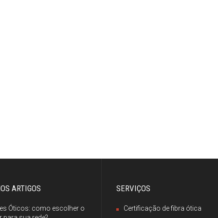
MOS ARTIGOS
SERVIÇOS
es Óticos: como escolher o
Certificação de fibra ótica
 para sua rede?