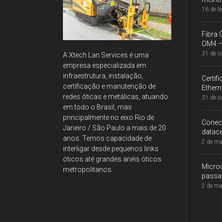
16 de f
Fibra
OM4 – 
31 de o
A Xtech Lan Services é uma
empresa especializada em
infraestrutura, instalação,
Certi
certificação e manutenção de
Ethern
redes óticas e metálicas, atuando
31 de o
em todo o Brasil, mas
principalmente no eixo Rio de
Conec
Janeiro / São Paulo a mais de 20
datace
anos. Temos capacidade de
2 de ma
interligar desde pequenos links
óticos até grandes anéis óticos
Microc
metropolitanos.
passad
2 de ma