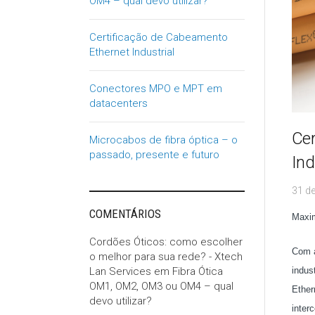
OM4 – qual devo utilizar?
Certificação de Cabeamento
Ethernet Industrial
Conectores MPO e MPT em
datacenters
Cer
Microcabos de fibra óptica – o
passado, presente e futuro
Ind
31 d
COMENTÁRIOS
Maxim
Cordões Óticos: como escolher
Com a
o melhor para sua rede? - Xtech
Lan Services
em
Fibra Ótica
indus
OM1, OM2, OM3 ou OM4 – qual
Ether
devo utilizar?
inter