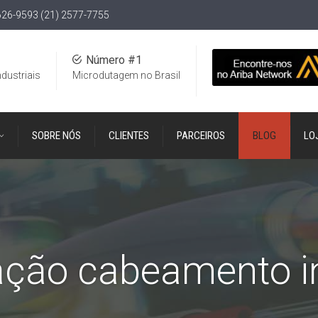
626-9593 (21) 2577-7755
Número #1
ndustriais
Microdutagem no Brasil
SOBRE NÓS
CLIENTES
PARCEIROS
BLOG
LO
cação cabeamento in