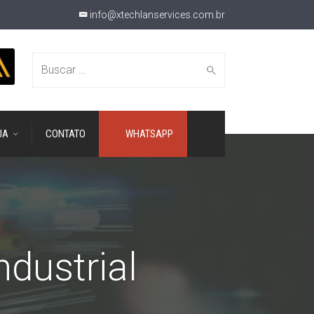
info@xtechlanservices.com.br
Buscar
JA
CONTATO
WHATSAPP
por:
dustrial