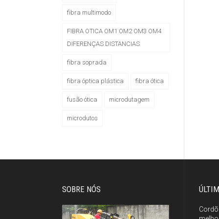
fibra multimodo
FIBRA OTICA OM1 OM2 OM3 OM4
DIFERENÇAS DISTANCIAS
fibra soprada
fibra óptica plástica
fibra ótica
fusão ótica
microdutagem
microdutos
SOBRE NÓS
ÚLTI
Cordõ
melhor