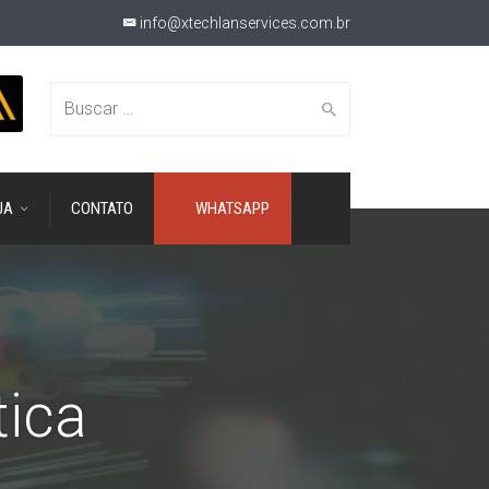
info@xtechlanservices.com.br
Buscar
JA
CONTATO
WHATSAPP
por:
tica