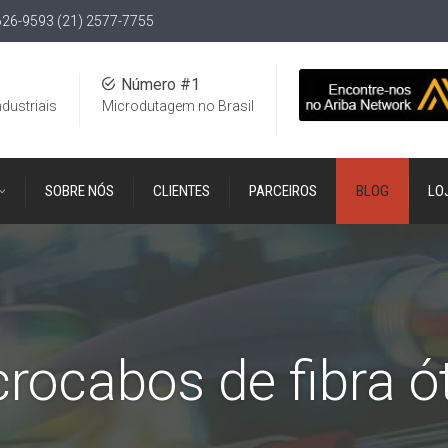
626-9593 (21) 2577-7755
Número #1
ndustriais
Microdutagem no Brasil
SOBRE NÓS
CLIENTES
PARCEIROS
BLOG
LO
rocabos de fibra ó