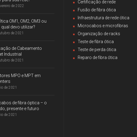
Certificação de rede
evereiro de 2022
Fusão de fibra ótica
Infraestrutura de rede ótica
 Ótica OM1, OM2, OM3 ou
Microcabos e microfibras
qual devo utilizar?
utubro de 2021
Organização de racks
Teste de fibra ótica
ficação de Cabeamento
Teste de perda ótica
et Industrial
Reparo de fibra ótica
utubro de 2021
tores MPO e MPT em
nters
io de 2021
abos de fibra óptica – o
o, presente e futuro
io de 2021