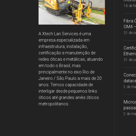
16 de f
Fibra
OM4 – 
31 de o
A Xtech Lan Services é uma
empresa especializada em
infraestrutura, instalação,
Certi
certificação e manutenção de
Ethern
redes óticas e metálicas, atuando
31 de o
em todo o Brasil, mas
principalmente no eixo Rio de
Conec
Janeiro / São Paulo a mais de 20
datace
anos. Temos capacidade de
2 de ma
interligar desde pequenos links
óticos até grandes anéis óticos
Microc
metropolitanos.
passad
2 de ma