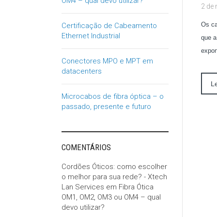
OM4 – qual devo utilizar?
2 de
Os ca
Certificação de Cabeamento
Ethernet Industrial
que a
expon
Conectores MPO e MPT em
datacenters
L
Microcabos de fibra óptica – o
passado, presente e futuro
COMENTÁRIOS
Cordões Óticos: como escolher
o melhor para sua rede? - Xtech
Lan Services
em
Fibra Ótica
OM1, OM2, OM3 ou OM4 – qual
devo utilizar?