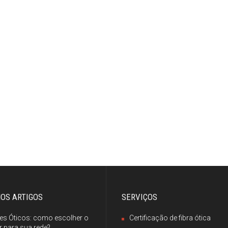
MOS ARTIGOS
SERVIÇOS
es Óticos: como escolher o
Certificação de fibra ótica
 para sua rede?