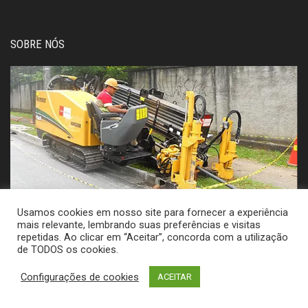
SOBRE NÓS
Usamos cookies em nosso site para fornecer a experiência
mais relevante, lembrando suas preferências e visitas
A Xtech Lan Services é uma empresa especializada em
repetidas. Ao clicar em “Aceitar”, concorda com a utilização
infraestrutura, instalação, certificação e manutenção de redes
de TODOS os cookies.
óticas e metálicas, atuando em todo o Brasil, mas principalmente
no eixo Rio de Janeiro / São Paulo a mais de 20 anos. Temos
Configurações de cookies
ACEITAR
capacidade de interligar desde pequenos links óticos até grandes
anéis óticos metropolitanos.