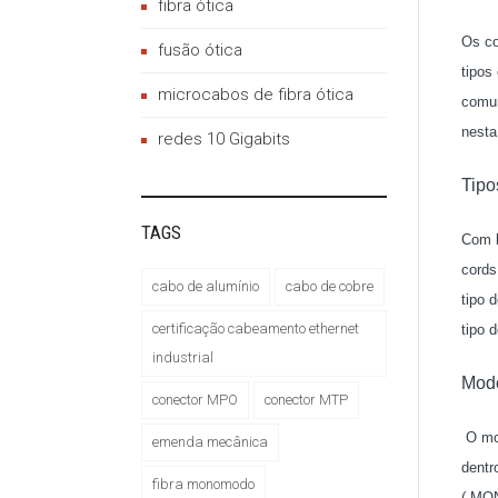
fibra ótica
Os co
fusão ótica
tipos
microcabos de fibra ótica
comun
nesta
redes 10 Gigabits
Tipo
TAGS
Com b
cords
cabo de alumínio
cabo de cobre
tipo 
certificação cabeamento ethernet
tipo 
industrial
Mod
conector MPO
conector MTP
O mod
emenda mecânica
dentr
fibra monomodo
( MO