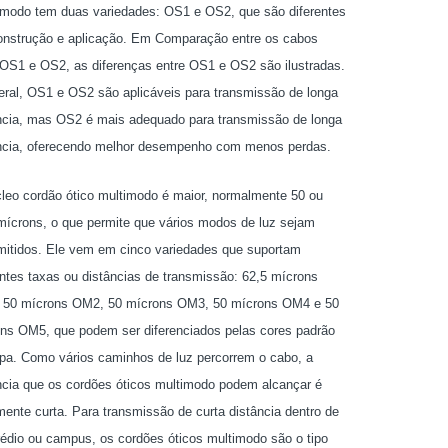
odo tem duas variedades: OS1 e OS2, que são diferentes
nstrução e aplicação. Em Comparação entre os cabos
S1 e OS2, as diferenças entre OS1 e OS2 são ilustradas.
ral, OS1 e OS2 são aplicáveis ​​para transmissão de longa
ncia, mas OS2 é mais adequado para transmissão de longa
ncia, oferecendo melhor desempenho com menos perdas.
leo cordão ótico multimodo é maior, normalmente 50 ou
mícrons, o que permite que vários modos de luz sejam
mitidos. Ele vem em cinco variedades que suportam
entes taxas ou distâncias de transmissão: 62,5 mícrons
50 mícrons OM2, 50 mícrons OM3, 50 mícrons OM4 e 50
ns OM5, que podem ser diferenciados pelas cores padrão
pa. Como vários caminhos de luz percorrem o cabo, a
ncia que os cordões óticos multimodo podem alcançar é
mente curta. Para transmissão de curta distância dentro de
édio ou campus, os cordões óticos multimodo são o tipo