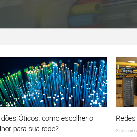
dões Óticos: como escolher o
Redes 
hor para sua rede?
2 de maio 