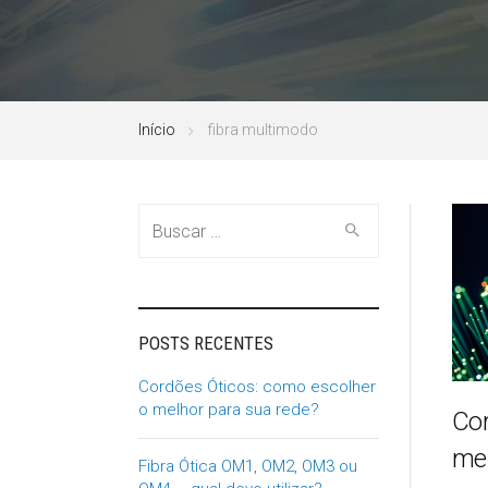
Início
fibra multimodo
Buscar
por:
POSTS RECENTES
Cordões Óticos: como escolher
o melhor para sua rede?
Cor
mel
Fibra Ótica OM1, OM2, OM3 ou