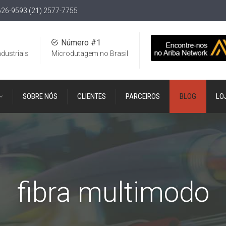
626-9593 (21) 2577-7755
Número #1
ndustriais
Microdutagem no Brasil
SOBRE NÓS
CLIENTES
PARCEIROS
BLOG
LO
fibra multimodo