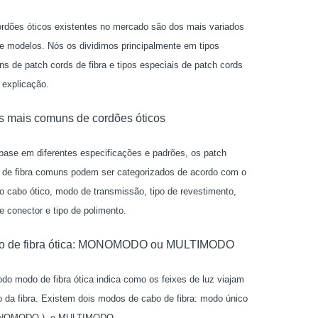
rdões óticos existentes no mercado são dos mais variados
 e modelos. Nós os dividimos principalmente em tipos
s de patch cords de fibra e tipos especiais de patch cords
 explicação.
s mais comuns de cordões óticos
ase em diferentes especificações e padrões, os patch
 de fibra comuns podem ser categorizados de acordo com o
do cabo ótico, modo de transmissão, tipo de revestimento,
de conector e tipo de polimento.
o de fibra ótica: MONOMODO ou MULTIMODO
o modo de fibra ótica indica como os feixes de luz viajam
o da fibra. Existem dois modos de cabo de fibra: modo único
NOMODO ) e MULTIMODO.