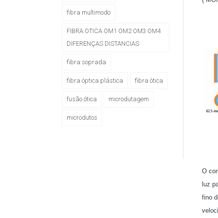
fibra multimodo
FIBRA OTICA OM1 OM2 OM3 OM4
DIFERENÇAS DISTANCIAS
fibra soprada
fibra óptica plástica
fibra ótica
fusão ótica
microdutagem
microdutos
O co
luz p
fino 
veloc