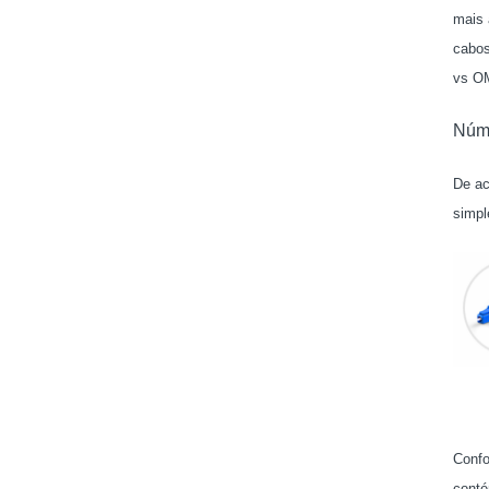
mais 
cabos
vs O
Núme
De ac
simpl
Confo
conté