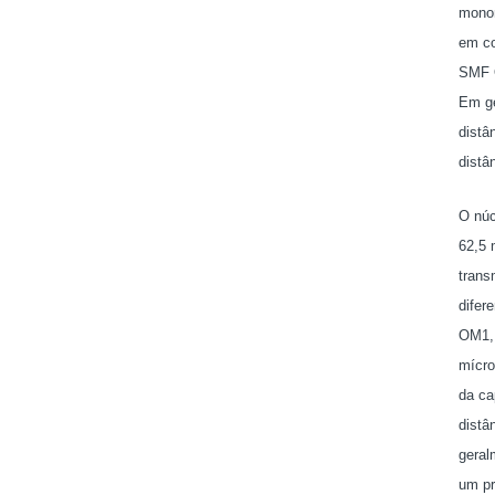
monom
em co
SMF O
Em ge
distâ
distâ
O núc
62,5 
trans
difer
OM1, 
mícro
da ca
distâ
geral
um pr