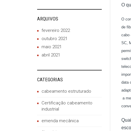
O qu
ARQUIVOS
O cor
de fi
fevereiro 2022
cabo 
outubro 2021
SC, M
maio 2021
permi
abril 2021
switc
telec
impor
CATEGORIAS
data 
adapt
cabeamento estruturado
a mel
Certificação cabeamento
conve
industrial
Quai
emenda mecânica
esco