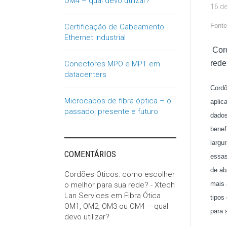
OM4 – qual devo utilizar?
16 de
Fonte
Certificação de Cabeamento
Ethernet Industrial
Cor
rede
Conectores MPO e MPT em
datacenters
Cordõ
Microcabos de fibra óptica – o
aplic
passado, presente e futuro
dados
benef
largu
COMENTÁRIOS
essas
de ab
Cordões Óticos: como escolher
mais 
o melhor para sua rede? - Xtech
Lan Services
em
Fibra Ótica
tipos
OM1, OM2, OM3 ou OM4 – qual
para 
devo utilizar?